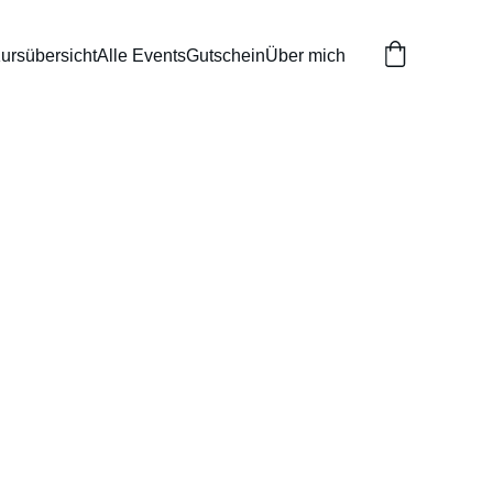
ursübersicht
Alle Events
Gutschein
Über mich
onen - Action